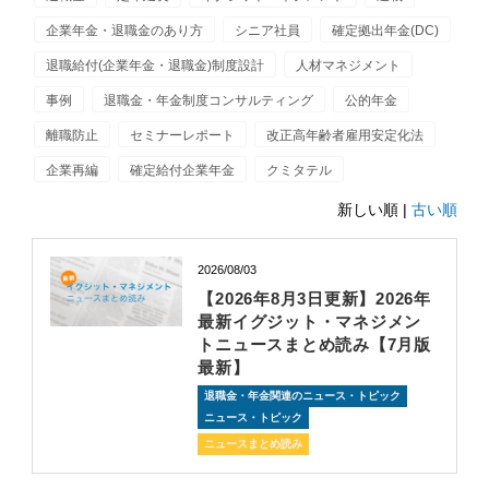
企業年金・退職金のあり方
シニア社員
確定拠出年金(DC)
退職給付(企業年金・退職金)制度設計
人材マネジメント
事例
退職金・年金制度コンサルティング
公的年金
離職防止
セミナーレポート
改正高年齢者雇用安定化法
企業再編
確定給付企業年金
クミタテル
新しい順 |
古い順
2026/08/03
【2026年8月3日更新】2026年
最新イグジット・マネジメン
トニュースまとめ読み【7月版
最新】
退職金・年金関連のニュース・トピック
ニュース・トピック
ニュースまとめ読み