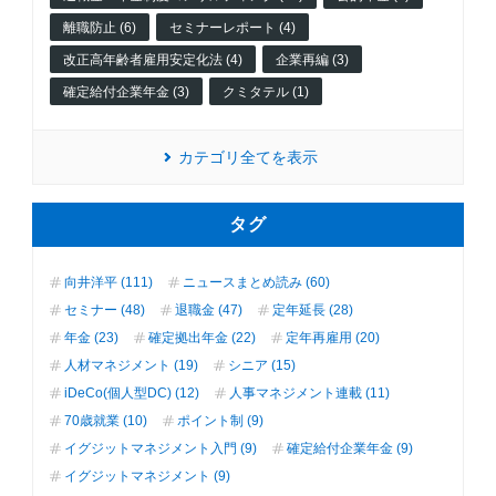
離職防止 (6)
セミナーレポート (4)
改正高年齢者雇用安定化法 (4)
企業再編 (3)
確定給付企業年金 (3)
クミタテル (1)
カテゴリ全てを表示
タグ
向井洋平 (111)
ニュースまとめ読み (60)
セミナー (48)
退職金 (47)
定年延長 (28)
年金 (23)
確定拠出年金 (22)
定年再雇用 (20)
人材マネジメント (19)
シニア (15)
iDeCo(個人型DC) (12)
人事マネジメント連載 (11)
70歳就業 (10)
ポイント制 (9)
イグジットマネジメント入門 (9)
確定給付企業年金 (9)
イグジットマネジメント (9)