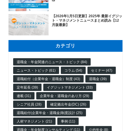
【2026年1月5日更新】2025年 最新イグジッ
ト・マネジメントニュースまとめ読み【12
月版最新】
カテゴリ
退職金・年金関連のニュース・トピック (84)
ニュース・トピック (61)
コラム (54)
セミナー (47)
退職給付（企業年金・退職金）制度 (43)
退職金 (39)
定年延長 (39)
イグジットマネジメント (33)
連載 (31)
企業年金・退職金のあり方 (29)
シニア社員 (28)
確定拠出年金(DC) (26)
退職給付(企業年金・退職金)制度設計 (25)
人材マネジメント (21)
事例 (11)
退職金・年金制度コンサルティング (11)
公的年金 (8)