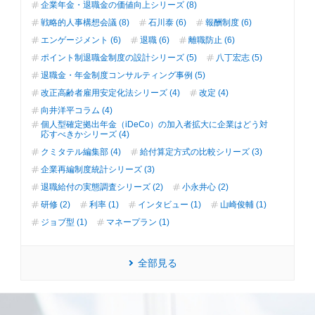
企業年金・退職金の価値向上シリーズ (8)
戦略的人事構想会議 (8)
石川泰 (6)
報酬制度 (6)
エンゲージメント (6)
退職 (6)
離職防止 (6)
ポイント制退職金制度の設計シリーズ (5)
八丁宏志 (5)
退職金・年金制度コンサルティング事例 (5)
改正高齢者雇用安定化法シリーズ (4)
改定 (4)
向井洋平コラム (4)
個人型確定拠出年金（iDeCo）の加入者拡大に企業はどう対
応すべきかシリーズ (4)
クミタテル編集部 (4)
給付算定方式の比較シリーズ (3)
企業再編制度統計シリーズ (3)
退職給付の実態調査シリーズ (2)
小永井心 (2)
研修 (2)
利率 (1)
インタビュー (1)
山崎俊輔 (1)
ジョブ型 (1)
マネープラン (1)
全部見る