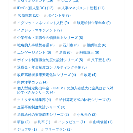
人材マネジメント (19)
シニア (15)
iDeCo(個人型DC) (12)
人事マネジメント連載 (11)
70歳就業 (10)
ポイント制 (9)
イグジットマネジメント入門 (9)
確定給付企業年金 (9)
イグジットマネジメント (9)
企業年金・退職金の価値向上シリーズ (8)
戦略的人事構想会議 (8)
石川泰 (6)
報酬制度 (6)
エンゲージメント (6)
退職 (6)
離職防止 (6)
ポイント制退職金制度の設計シリーズ (5)
八丁宏志 (5)
退職金・年金制度コンサルティング事例 (5)
改正高齢者雇用安定化法シリーズ (4)
改定 (4)
向井洋平コラム (4)
個人型確定拠出年金（iDeCo）の加入者拡大に企業はどう対
応すべきかシリーズ (4)
クミタテル編集部 (4)
給付算定方式の比較シリーズ (3)
企業再編制度統計シリーズ (3)
退職給付の実態調査シリーズ (2)
小永井心 (2)
研修 (2)
利率 (1)
インタビュー (1)
山崎俊輔 (1)
ジョブ型 (1)
マネープラン (1)