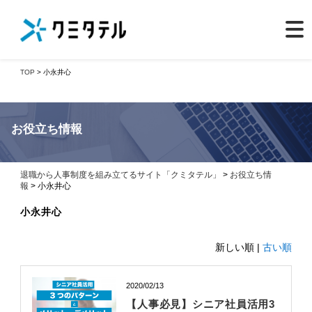
TOP
> 小永井心
お役立ち情報
退職から人事制度を組み立てるサイト「クミタテル」
>
お役立ち情
報
> 小永井心
小永井心
新しい順 |
古い順
2020/02/13
【人事必見】シニア社員活用3