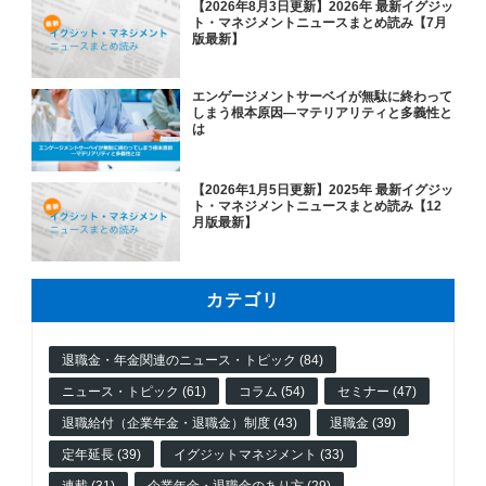
【2026年8月3日更新】2026年 最新イグジッ
ト・マネジメントニュースまとめ読み【7月
版最新】
エンゲージメントサーベイが無駄に終わって
しまう根本原因―マテリアリティと多義性と
は
【2026年1月5日更新】2025年 最新イグジッ
ト・マネジメントニュースまとめ読み【12
月版最新】
カテゴリ
退職金・年金関連のニュース・トピック (84)
ニュース・トピック (61)
コラム (54)
セミナー (47)
退職給付（企業年金・退職金）制度 (43)
退職金 (39)
定年延長 (39)
イグジットマネジメント (33)
連載 (31)
企業年金・退職金のあり方 (29)