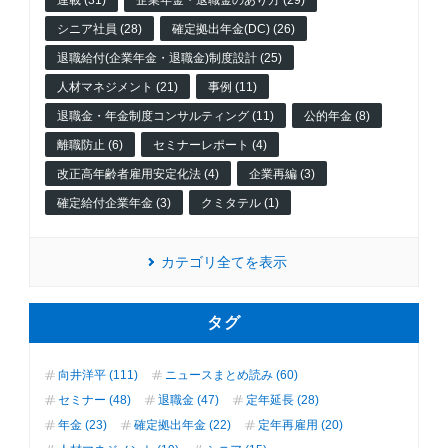
シニア社員 (28)
確定拠出年金(DC) (26)
退職給付(企業年金・退職金)制度設計 (25)
人材マネジメント (21)
事例 (11)
退職金・年金制度コンサルティング (11)
公的年金 (8)
離職防止 (6)
セミナーレポート (4)
改正高年齢者雇用安定化法 (4)
企業再編 (3)
確定給付企業年金 (3)
クミタテル (1)
カテゴリ全てを表示
タグ
向井洋平 (111)
ニュースまとめ読み (60)
セミナー (48)
退職金 (47)
定年延長 (28)
年金 (23)
確定拠出年金 (22)
定年再雇用 (20)