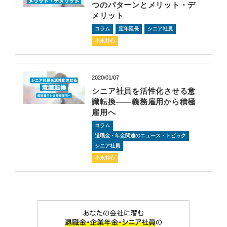
つのパターンとメリット・デ
メリット
コラム
定年延長
シニア社員
小永井心
2020/01/07
シニア社員を活性化させる意
識転換――義務雇用から積極
雇用へ
コラム
退職金・年金関連のニュース・トピック
シニア社員
小永井心