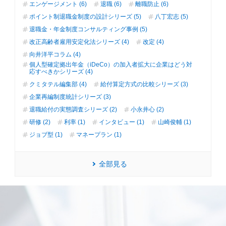
エンゲージメント (6)
退職 (6)
離職防止 (6)
ポイント制退職金制度の設計シリーズ (5)
八丁宏志 (5)
退職金・年金制度コンサルティング事例 (5)
改正高齢者雇用安定化法シリーズ (4)
改定 (4)
向井洋平コラム (4)
個人型確定拠出年金（iDeCo）の加入者拡大に企業はどう対
応すべきかシリーズ (4)
クミタテル編集部 (4)
給付算定方式の比較シリーズ (3)
企業再編制度統計シリーズ (3)
退職給付の実態調査シリーズ (2)
小永井心 (2)
研修 (2)
利率 (1)
インタビュー (1)
山崎俊輔 (1)
ジョブ型 (1)
マネープラン (1)
全部見る