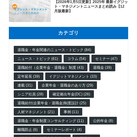
【2026年1月5日更新】2025年 最新イグジッ
ト・マネジメントニュースまとめ読み【12
月版最新】
カテゴリ
退職金・年金関連のニュース・トピック (84)
ニュース・トピック (61)
コラム (54)
セミナー (47)
退職給付（企業年金・退職金）制度 (43)
退職金 (39)
定年延長 (39)
イグジットマネジメント (33)
連載 (31)
企業年金・退職金のあり方 (29)
シニア社員 (28)
確定拠出年金(DC) (26)
退職給付(企業年金・退職金)制度設計 (25)
人材マネジメント (21)
事例 (11)
退職金・年金制度コンサルティング (11)
公的年金 (8)
離職防止 (6)
セミナーレポート (4)