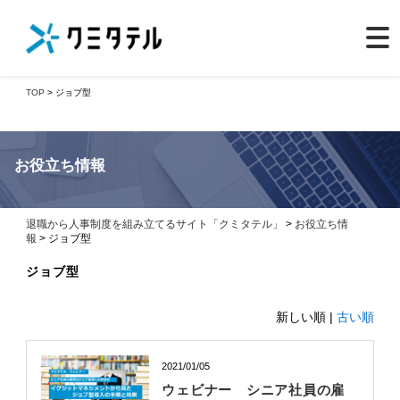
TOP
> ジョブ型
お役立ち情報
退職から人事制度を組み立てるサイト「クミタテル」
>
お役立ち情
報
> ジョブ型
ジョブ型
新しい順 |
古い順
2021/01/05
ウェビナー シニア社員の雇