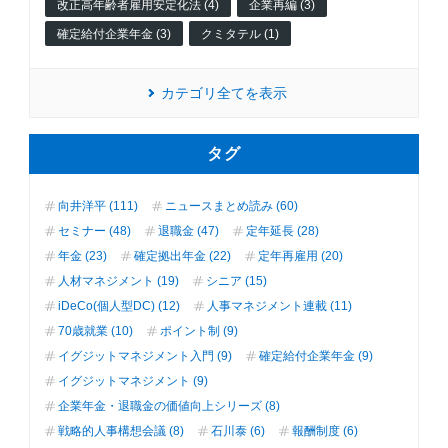
改正高年齢者雇用安定化法 (4)
企業再編 (3)
確定給付企業年金 (3)
クミタテル (1)
カテゴリ全てを表示
タグ
向井洋平 (111)
ニュースまとめ読み (60)
セミナー (48)
退職金 (47)
定年延長 (28)
年金 (23)
確定拠出年金 (22)
定年再雇用 (20)
人材マネジメント (19)
シニア (15)
iDeCo(個人型DC) (12)
人事マネジメント連載 (11)
70歳就業 (10)
ポイント制 (9)
イグジットマネジメント入門 (9)
確定給付企業年金 (9)
イグジットマネジメント (9)
企業年金・退職金の価値向上シリーズ (8)
戦略的人事構想会議 (8)
石川泰 (6)
報酬制度 (6)