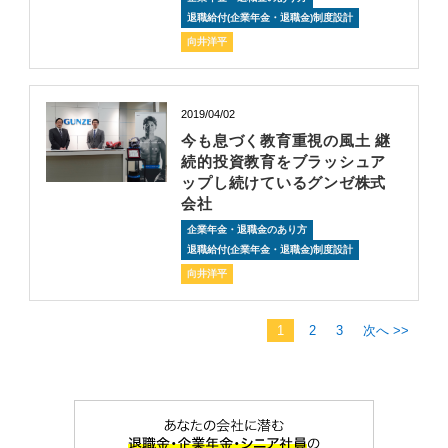
退職給付(企業年金・退職金)制度設計
向井洋平
2019/04/02
今も息づく教育重視の風土 継
続的投資教育をブラッシュア
ップし続けているグンゼ株式
会社
企業年金・退職金のあり方
退職給付(企業年金・退職金)制度設計
向井洋平
1
2
3
次へ >>