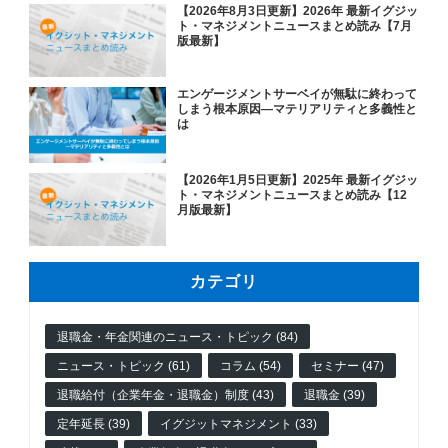
【2026年8月3日更新】2026年 最新イグジッ
ト・マネジメントニュースまとめ読み【7月
版最新】
エンゲージメントサーベイが無駄に終わって
しまう根本原因―マテリアリティと多義性と
は
【2026年1月5日更新】2025年 最新イグジッ
ト・マネジメントニュースまとめ読み【12
月版最新】
カテゴリ
退職金・年金関連のニュース・トピック (84)
ニュース・トピック (61)
コラム (54)
セミナー (47)
退職給付（企業年金・退職金）制度 (43)
退職金 (39)
定年延長 (39)
イグジットマネジメント (33)