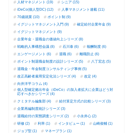
人材マネジメント (19)
シニア (15)
iDeCo(個人型DC) (12)
人事マネジメント連載 (11)
70歳就業 (10)
ポイント制 (9)
イグジットマネジメント入門 (9)
確定給付企業年金 (9)
イグジットマネジメント (9)
企業年金・退職金の価値向上シリーズ (8)
戦略的人事構想会議 (8)
石川泰 (6)
報酬制度 (6)
エンゲージメント (6)
退職 (6)
離職防止 (6)
ポイント制退職金制度の設計シリーズ (5)
八丁宏志 (5)
退職金・年金制度コンサルティング事例 (5)
改正高齢者雇用安定化法シリーズ (4)
改定 (4)
向井洋平コラム (4)
個人型確定拠出年金（iDeCo）の加入者拡大に企業はどう対
応すべきかシリーズ (4)
クミタテル編集部 (4)
給付算定方式の比較シリーズ (3)
企業再編制度統計シリーズ (3)
退職給付の実態調査シリーズ (2)
小永井心 (2)
研修 (2)
利率 (1)
インタビュー (1)
山崎俊輔 (1)
ジョブ型 (1)
マネープラン (1)