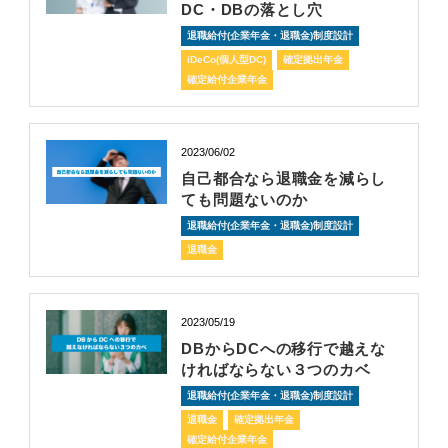
DC・DBの落とし穴
退職給付(企業年金・退職金)制度設計
iDeCo(個人型DC)
確定拠出年金
確定給付企業年金
2023/06/02
自己都合なら退職金を減らし
ても問題ないのか
退職給付(企業年金・退職金)制度設計
退職金
2023/05/19
DBからDCへの移行で越えな
ければならない３つのカベ
退職給付(企業年金・退職金)制度設計
退職金
確定拠出年金
確定給付企業年金