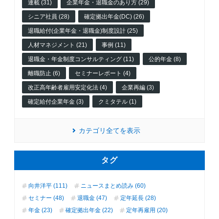
連載 (31)
企業年金・退職金のあり方 (29)
シニア社員 (28)
確定拠出年金(DC) (26)
退職給付(企業年金・退職金)制度設計 (25)
人材マネジメント (21)
事例 (11)
退職金・年金制度コンサルティング (11)
公的年金 (8)
離職防止 (6)
セミナーレポート (4)
改正高年齢者雇用安定化法 (4)
企業再編 (3)
確定給付企業年金 (3)
クミタテル (1)
カテゴリ全てを表示
タグ
向井洋平 (111)
ニュースまとめ読み (60)
セミナー (48)
退職金 (47)
定年延長 (28)
年金 (23)
確定拠出年金 (22)
定年再雇用 (20)