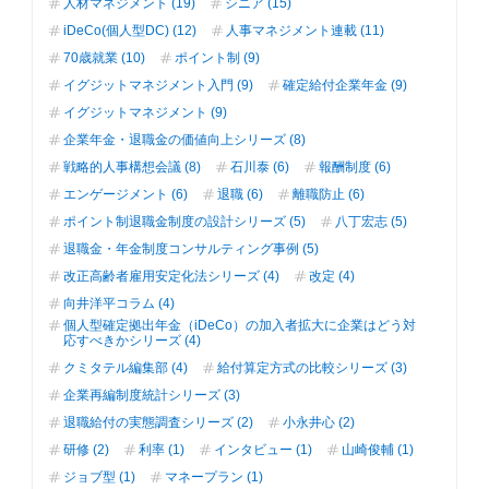
人材マネジメント (19)
シニア (15)
iDeCo(個人型DC) (12)
人事マネジメント連載 (11)
70歳就業 (10)
ポイント制 (9)
イグジットマネジメント入門 (9)
確定給付企業年金 (9)
イグジットマネジメント (9)
企業年金・退職金の価値向上シリーズ (8)
戦略的人事構想会議 (8)
石川泰 (6)
報酬制度 (6)
エンゲージメント (6)
退職 (6)
離職防止 (6)
ポイント制退職金制度の設計シリーズ (5)
八丁宏志 (5)
退職金・年金制度コンサルティング事例 (5)
改正高齢者雇用安定化法シリーズ (4)
改定 (4)
向井洋平コラム (4)
個人型確定拠出年金（iDeCo）の加入者拡大に企業はどう対
応すべきかシリーズ (4)
クミタテル編集部 (4)
給付算定方式の比較シリーズ (3)
企業再編制度統計シリーズ (3)
退職給付の実態調査シリーズ (2)
小永井心 (2)
研修 (2)
利率 (1)
インタビュー (1)
山崎俊輔 (1)
ジョブ型 (1)
マネープラン (1)