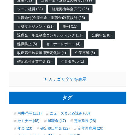
連載 (31)
企業年金・退職金のあり方 (29)
シニア社員 (28)
確定拠出年金(DC) (26)
退職給付(企業年金・退職金)制度設計 (25)
人材マネジメント (21)
事例 (11)
退職金・年金制度コンサルティング (11)
公的年金 (8)
離職防止 (6)
セミナーレポート (4)
改正高年齢者雇用安定化法 (4)
企業再編 (3)
確定給付企業年金 (3)
クミタテル (1)
カテゴリ全てを表示
タグ
向井洋平 (111)
ニュースまとめ読み (60)
セミナー (48)
退職金 (47)
定年延長 (28)
年金 (23)
確定拠出年金 (22)
定年再雇用 (20)