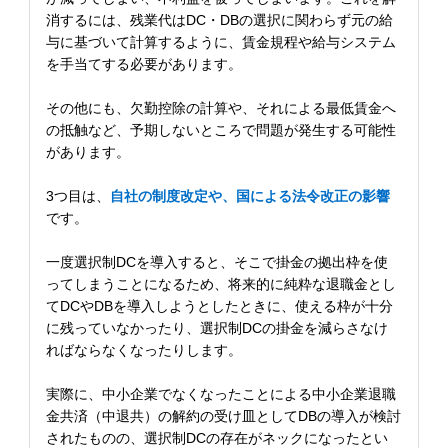
消するには、残業代はDC・DBの選択に関わらず元の給
与に基づいて計算するように、賃金規程や給与システム
を手当てする必要があります。
その他にも、欠勤控除の計算や、それによる最低賃金へ
の抵触など、予期しないところで問題が発生する可能性
があります。
3つ目は、
自社の制度改定や、国による法令改正の影響
です。
一度選択制DCを導入すると、そこで掛金の拠出枠を使
ってしまうことになるため、将来的に純粋な退職金とし
てDCやDBを導入しようとしたときに、使える枠が十分
に残っていなかったり、選択制DCの掛金を減らさなけ
ればならなくなったりします。
実際に、中小企業でなくなったことによる中小企業退職
金共済（中退共）の解約の受け皿としてDBの導入が検討
されたものの、選択制DCの存在がネックになったとい