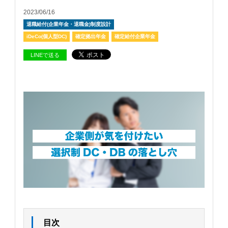
2023/06/16
退職給付(企業年金・退職金)制度設計
iDeCo(個人型DC)
確定拠出年金
確定給付企業年金
LINEで送る
目次