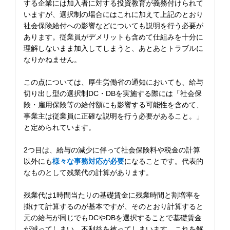
する企業には加入者に対する投資教育が義務付けられて
いますが、選択制の場合にはこれに加えて上記のとおり
社会保険給付への影響などについても説明を行う必要が
あります。従業員がデメリットも含めて仕組みを十分に
理解しないまま加入してしまうと、あとあとトラブルに
なりかねません。
この点については、厚生労働省の通知においても、給与
切り出し型の選択制DC・DBを実施する際には「社会保
険・雇用保険等の給付額にも影響する可能性を含めて、
事業主は従業員に正確な説明を行う必要があること。」
と定められています。
2つ目は、給与の減少に伴って社会保険料や税金の計算
以外にも
様々な事務対応が必要
になることです。代表的
なものとして残業代の計算があります。
残業代は1時間当たりの基礎賃金に残業時間と割増率を
掛けて計算するのが基本ですが、そのとおり計算すると
元の給与が同じでもDCやDBを選択することで基礎賃金
が減ってしまい、不利益を被ってしまいます。これを解