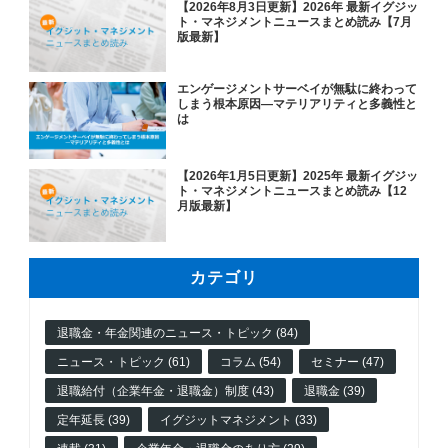
【2026年8月3日更新】2026年 最新イグジッ
ト・マネジメントニュースまとめ読み【7月
版最新】
エンゲージメントサーベイが無駄に終わって
しまう根本原因―マテリアリティと多義性と
は
【2026年1月5日更新】2025年 最新イグジッ
ト・マネジメントニュースまとめ読み【12
月版最新】
カテゴリ
退職金・年金関連のニュース・トピック (84)
ニュース・トピック (61)
コラム (54)
セミナー (47)
退職給付（企業年金・退職金）制度 (43)
退職金 (39)
定年延長 (39)
イグジットマネジメント (33)