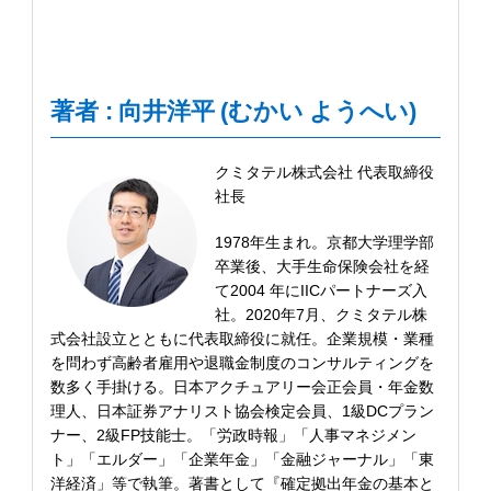
著者 : 向井洋平 (むかい ようへい)
クミタテル株式会社 代表取締役
社長
1978年生まれ。京都大学理学部
卒業後、大手生命保険会社を経
て2004 年にIICパートナーズ入
社。2020年7月、クミタテル株
式会社設立とともに代表取締役に就任。企業規模・業種
を問わず高齢者雇用や退職金制度のコンサルティングを
数多く手掛ける。日本アクチュアリー会正会員・年金数
理人、日本証券アナリスト協会検定会員、1級DCプラン
ナー、2級FP技能士。「労政時報」「人事マネジメン
ト」「エルダー」「企業年金」「金融ジャーナル」「東
洋経済」等で執筆。著書として『確定拠出年金の基本と