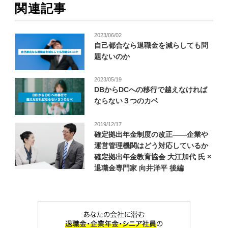
関連記事
2023/06/02
自己都合なら退職金を減らしても問
題ないのか
2023/05/19
DBからDCへの移行で越えなければ
ならない３つのカベ
2019/12/17
確定拠出年金制度の改正――企業や
運営管理機関はどう対応しているか
確定拠出年金教育協会 大江加代 氏 ×
退職金専門家 向井洋平 後編