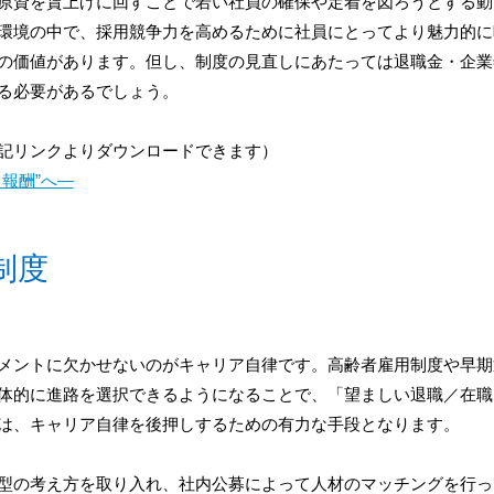
原資を賃上げに回すことで若い社員の確保や定着を図ろうとする動
環境の中で、採用競争力を高めるために社員にとってより魅力的に
の価値があります。但し、制度の見直しにあたっては退職金・企業
る必要があるでしょう。
記リンクよりダウンロードできます）
報酬”へ―
制度
メントに欠かせないのがキャリア自律です。高齢者雇用制度や早期
体的に進路を選択できるようになることで、「望ましい退職／在職
は、キャリア自律を後押しするための有力な手段となります。
型の考え方を取り入れ、社内公募によって人材のマッチングを行っ