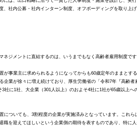
めには、出口戦略に沿って一貫した人事制度・施策を設計し、実行
度、社内公募・社内インターン制度、オフボーディングを取り上げ
マネジメントに直結するのは、いうまでもなく高齢者雇用制度です
措置が事業主に求められるようになってからも60歳定年のままとす
する企業が徐々に増え続けており、厚生労働省の「令和7年『高齢者
そ3社に1社、大企業（301人以上）のおよそ4社に1社が65歳以上へ
措置についても、3割程度の企業が実施済みとなっています。これら
退職を迎えてほしいという企業側の期待を表すものであり、特に人