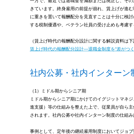
一方で、最近では退職金を減額または廃止し、その
きています。終身雇用の前提が崩れ、賃上げが進む
に重きを置いて報酬配分を見直すことは十分に検討
する税制優遇や、ベテラン社員の受け止めも考慮す
（賃上げ時代の報酬配分設計に関する解説資料は下
賃上げ時代の報酬配分設計―退職金制度を“差がつく
社内公募・社内インターン
（1）ミドル期からシニア期
ミドル期からシニア期にかけてのイグジットマネジ
進支援）等の仕組みを整えた上で、従業員が自ら主
されます。社内公募や社内インターン制度の仕組み
事例として、定年後の継続雇用制度においてジョブ