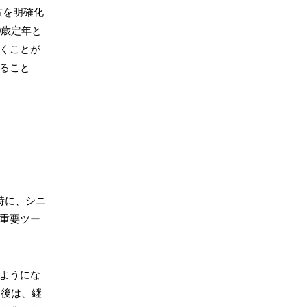
方を明確化
0歳定年と
くことが
ること
特に、シニ
重要ツー
ようにな
た後は、継