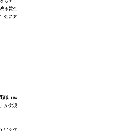
きも出て
映る賃金
年金に対
退職（転
」が実現
ているケ