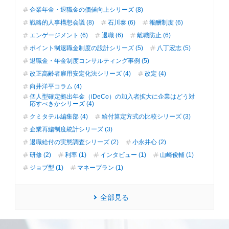
企業年金・退職金の価値向上シリーズ (8)
戦略的人事構想会議 (8)
石川泰 (6)
報酬制度 (6)
エンゲージメント (6)
退職 (6)
離職防止 (6)
ポイント制退職金制度の設計シリーズ (5)
八丁宏志 (5)
退職金・年金制度コンサルティング事例 (5)
改正高齢者雇用安定化法シリーズ (4)
改定 (4)
向井洋平コラム (4)
個人型確定拠出年金（iDeCo）の加入者拡大に企業はどう対
応すべきかシリーズ (4)
クミタテル編集部 (4)
給付算定方式の比較シリーズ (3)
企業再編制度統計シリーズ (3)
退職給付の実態調査シリーズ (2)
小永井心 (2)
研修 (2)
利率 (1)
インタビュー (1)
山崎俊輔 (1)
ジョブ型 (1)
マネープラン (1)
全部見る