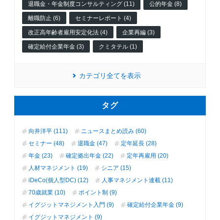
退職金・年金制度コンサルティング (11)
公的年金 (8)
離職防止 (6)
セミナーレポート (4)
改正高年齢者雇用安定化法 (4)
企業再編 (3)
確定給付企業年金 (3)
クミタテル (1)
カテゴリ全てを表示
タグ
向井洋平 (111)
ニュースまとめ読み (60)
セミナー (48)
退職金 (47)
定年延長 (28)
年金 (23)
確定拠出年金 (22)
定年再雇用 (20)
人材マネジメント (19)
シニア (15)
iDeCo(個人型DC) (12)
人事マネジメント連載 (11)
70歳就業 (10)
ポイント制 (9)
イグジットマネジメント入門 (9)
確定給付企業年金 (9)
イグジットマネジメント (9)