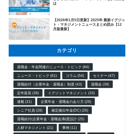
は
【2026年1月5日更新】2025年 最新イグジッ
ト・マネジメントニュースまとめ読み【12
月版最新】
カテゴリ
退職金・年金関連のニュース・トピック (84)
ニュース・トピック (61)
コラム (54)
セミナー (47)
退職給付（企業年金・退職金）制度 (43)
退職金 (39)
定年延長 (39)
イグジットマネジメント (33)
連載 (31)
企業年金・退職金のあり方 (29)
シニア社員 (28)
確定拠出年金(DC) (26)
退職給付(企業年金・退職金)制度設計 (25)
人材マネジメント (21)
事例 (11)