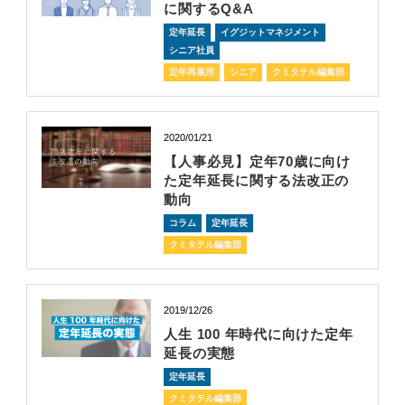
に関するQ&A
定年延長
イグジットマネジメント
シニア社員
定年再雇用
シニア
クミタテル編集部
2020/01/21
【人事必見】定年70歳に向け
た定年延長に関する法改正の
動向
コラム
定年延長
クミタテル編集部
2019/12/26
人生 100 年時代に向けた定年
延長の実態
定年延長
クミタテル編集部