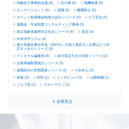
戦略的人事構想会議 (8)
石川泰 (6)
報酬制度 (6)
エンゲージメント (6)
退職 (6)
離職防止 (6)
ポイント制退職金制度の設計シリーズ (5)
八丁宏志 (5)
退職金・年金制度コンサルティング事例 (5)
改正高齢者雇用安定化法シリーズ (4)
改定 (4)
向井洋平コラム (4)
個人型確定拠出年金（iDeCo）の加入者拡大に企業はどう対
応すべきかシリーズ (4)
クミタテル編集部 (4)
給付算定方式の比較シリーズ (3)
企業再編制度統計シリーズ (3)
退職給付の実態調査シリーズ (2)
小永井心 (2)
研修 (2)
利率 (1)
インタビュー (1)
山崎俊輔 (1)
ジョブ型 (1)
マネープラン (1)
全部見る