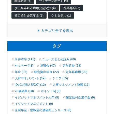
離職防止 (6)
セミナーレポート (4)
改正高年齢者雇用安定化法 (4)
企業再編 (3)
確定給付企業年金 (3)
クミタテル (1)
カテゴリ全てを表示
タグ
向井洋平 (111)
ニュースまとめ読み (60)
セミナー (48)
退職金 (47)
定年延長 (28)
年金 (23)
確定拠出年金 (22)
定年再雇用 (20)
人材マネジメント (19)
シニア (15)
iDeCo(個人型DC) (12)
人事マネジメント連載 (11)
70歳就業 (10)
ポイント制 (9)
イグジットマネジメント入門 (9)
確定給付企業年金 (9)
イグジットマネジメント (9)
企業年金・退職金の価値向上シリーズ (8)