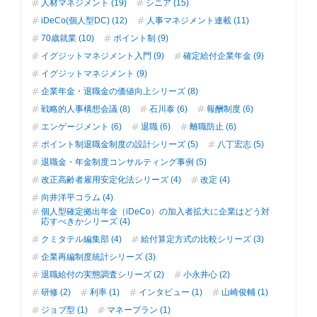
人材マネジメント (19)
シニア (15)
iDeCo(個人型DC) (12)
人事マネジメント連載 (11)
70歳就業 (10)
ポイント制 (9)
イグジットマネジメント入門 (9)
確定給付企業年金 (9)
イグジットマネジメント (9)
企業年金・退職金の価値向上シリーズ (8)
戦略的人事構想会議 (8)
石川泰 (6)
報酬制度 (6)
エンゲージメント (6)
退職 (6)
離職防止 (6)
ポイント制退職金制度の設計シリーズ (5)
八丁宏志 (5)
退職金・年金制度コンサルティング事例 (5)
改正高齢者雇用安定化法シリーズ (4)
改定 (4)
向井洋平コラム (4)
個人型確定拠出年金（iDeCo）の加入者拡大に企業はどう対
応すべきかシリーズ (4)
クミタテル編集部 (4)
給付算定方式の比較シリーズ (3)
企業再編制度統計シリーズ (3)
退職給付の実態調査シリーズ (2)
小永井心 (2)
研修 (2)
利率 (1)
インタビュー (1)
山崎俊輔 (1)
ジョブ型 (1)
マネープラン (1)