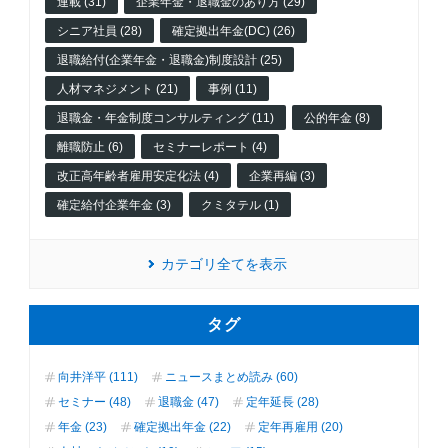
連載 (31)
企業年金・退職金のあり方 (29)
シニア社員 (28)
確定拠出年金(DC) (26)
退職給付(企業年金・退職金)制度設計 (25)
人材マネジメント (21)
事例 (11)
退職金・年金制度コンサルティング (11)
公的年金 (8)
離職防止 (6)
セミナーレポート (4)
改正高年齢者雇用安定化法 (4)
企業再編 (3)
確定給付企業年金 (3)
クミタテル (1)
カテゴリ全てを表示
タグ
向井洋平 (111)
ニュースまとめ読み (60)
セミナー (48)
退職金 (47)
定年延長 (28)
年金 (23)
確定拠出年金 (22)
定年再雇用 (20)