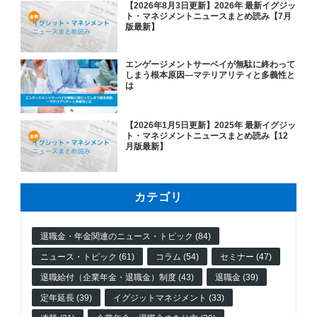
【2026年8月3日更新】2026年 最新イグジッ
ト・マネジメントニュースまとめ読み【7月
版最新】
エンゲージメントサーベイが無駄に終わって
しまう根本原因―マテリアリティと多義性と
は
【2026年1月5日更新】2025年 最新イグジッ
ト・マネジメントニュースまとめ読み【12
月版最新】
カテゴリ
退職金・年金関連のニュース・トピック (84)
ニュース・トピック (61)
コラム (54)
セミナー (47)
退職給付（企業年金・退職金）制度 (43)
退職金 (39)
定年延長 (39)
イグジットマネジメント (33)