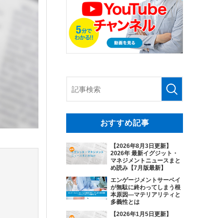
おすすめ記事
【2026年8月3日更新】
2026年 最新イグジット・
マネジメントニュースまと
め読み【7月版最新】
エンゲージメントサーベイ
が無駄に終わってしまう根
本原因―マテリアリティと
多義性とは
【2026年1月5日更新】