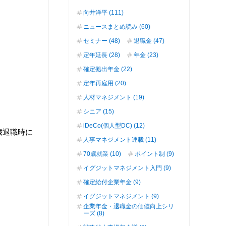
向井洋平 (111)
ニュースまとめ読み (60)
セミナー (48)
退職金 (47)
定年延長 (28)
年金 (23)
確定拠出年金 (22)
定年再雇用 (20)
人材マネジメント (19)
シニア (15)
iDeCo(個人型DC) (12)
歳退職時に
人事マネジメント連載 (11)
70歳就業 (10)
ポイント制 (9)
イグジットマネジメント入門 (9)
確定給付企業年金 (9)
イグジットマネジメント (9)
企業年金・退職金の価値向上シリ
ーズ (8)