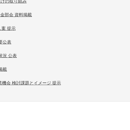
上げの取り組み
金部会 資料掲載
案 提示
要公表
状況 公表
掲載
業機会 検討課題とイメージ 提示