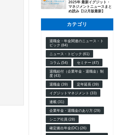
2025年 最新イグジット・
マネジメントニュースまと
め読み【12月版最新】
カテゴリ
退職金・年金関連のニュース・ト
ピック (84)
ニュース・トピック (61)
コラム (54)
セミナー (47)
退職給付（企業年金・退職金）制
度 (43)
退職金 (39)
定年延長 (39)
イグジットマネジメント (33)
連載 (31)
企業年金・退職金のあり方 (29)
シニア社員 (28)
確定拠出年金(DC) (26)