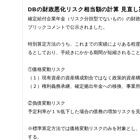
DBの財政悪化リスク相当額の計算 見直し
確定給付企業年金（リスク分担型でないもの）の財政
ブリックコメントで公示されました。
特別算定方法のうち、これまでの実績によりある程
るとしており、手続きにかかる期間が短縮されるこ
①価格変動リスク
（１）現有資産の資産構成割合ではなく政策的資産
（２）権利義務承継、確定拠出年金への移換、事業
②負債変動リスク
予定利率が１％低下した場合の債務の増加リスクを
※標準算定方法では価格変動リスクのみを対象とし
する。