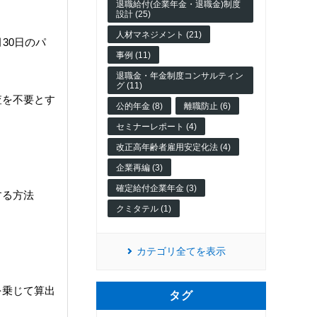
退職給付(企業年金・退職金)制度
設計 (25)
人材マネジメント (21)
30日のパ
事例 (11)
退職金・年金制度コンサルティン
グ (11)
査を不要とす
公的年金 (8)
離職防止 (6)
セミナーレポート (4)
改正高年齢者雇用安定化法 (4)
企業再編 (3)
確定給付企業年金 (3)
する方法
クミタテル (1)
カテゴリ全てを表示
を乗じて算出
タグ