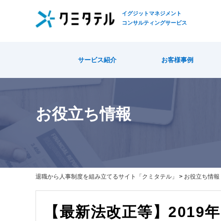
イグジットマネジメント
コンサルティングサービス
TOP
>
退職金・年金関連のニュース・トピック
ニュース・トピック
> 【最新法改正
サービス紹介
お客様事例
お役立ち情報
退職から人事制度を組み立てるサイト「クミタテル」
>
お役立ち情報
【最新法改正等】2019