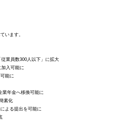
れています。
「従業員数300人以下」に拡大
に加入可能に
を可能に
企業年金へ移換可能に
を簡素化
ーによる提出を可能に
底