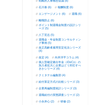
戦略的人事構想会議 (8)
石川泰 (6)
報酬制度 (6)
エンゲージメント (6)
退職 (6)
離職防止 (6)
ポイント制退職金制度の設計シリ
ーズ (5)
八丁宏志 (5)
退職金・年金制度コンサルティン
グ事例 (5)
改正高齢者雇用安定化法シリーズ
(4)
改定 (4)
向井洋平コラム (4)
個人型確定拠出年金（iDeCo）の
加入者拡大に企業はどう対応すべ
きかシリーズ (4)
クミタテル編集部 (4)
給付算定方式の比較シリーズ (3)
企業再編制度統計シリーズ (3)
退職給付の実態調査シリーズ (2)
小永井心 (2)
研修 (2)