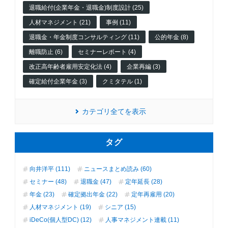
退職給付(企業年金・退職金)制度設計 (25)
人材マネジメント (21)
事例 (11)
退職金・年金制度コンサルティング (11)
公的年金 (8)
離職防止 (6)
セミナーレポート (4)
改正高年齢者雇用安定化法 (4)
企業再編 (3)
確定給付企業年金 (3)
クミタテル (1)
カテゴリ全てを表示
タグ
向井洋平 (111)
ニュースまとめ読み (60)
セミナー (48)
退職金 (47)
定年延長 (28)
年金 (23)
確定拠出年金 (22)
定年再雇用 (20)
人材マネジメント (19)
シニア (15)
iDeCo(個人型DC) (12)
人事マネジメント連載 (11)