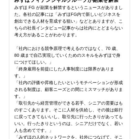
みずほフィナンシャルグループが副業を解禁
みずほ FG が副業を解禁するというニュースがありまし
た。各社の記事には「みずほFG内で新しいビジネスを
創出できる人材を育成する狙い」などとありますが、こ
ちらの社長インタビュー記事からは社内にとどまらない
考え方があることがわかります。
「社内における競争原理で考えるのではなく、70 歳、
80 歳まで自己実現していくためのスキルをみずほで身
につけてほしい。」
「終身雇用を前提にした人事制度には限界がありま
す。」
「社内の評価や昇格したいというモチベーションが形成
される制度は、顧客ニーズとの間にミスマッチがありま
す。」
「取引先から経営管理ができる若手、シニアの需要はも
のすごくあります。そこに人材を供給し、その後は銀行
に戻ってきてもいいし、取引先に行ったきりがあっても
いい。行ったきりというのは、シニアだけでなく、若い
人も含めてです。」
「みずほの人的ネットワークを、社外につなげて、そこ