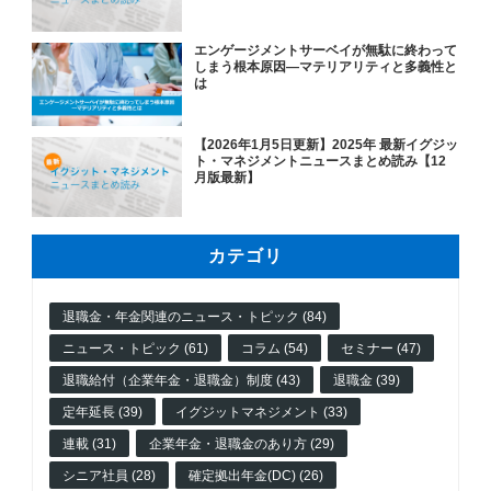
エンゲージメントサーベイが無駄に終わって
しまう根本原因―マテリアリティと多義性と
は
【2026年1月5日更新】2025年 最新イグジッ
ト・マネジメントニュースまとめ読み【12
月版最新】
カテゴリ
退職金・年金関連のニュース・トピック (84)
ニュース・トピック (61)
コラム (54)
セミナー (47)
退職給付（企業年金・退職金）制度 (43)
退職金 (39)
定年延長 (39)
イグジットマネジメント (33)
連載 (31)
企業年金・退職金のあり方 (29)
シニア社員 (28)
確定拠出年金(DC) (26)