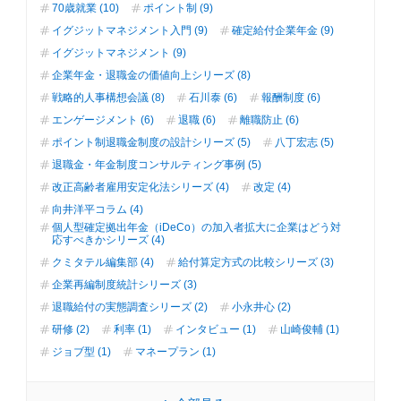
70歳就業 (10)
ポイント制 (9)
イグジットマネジメント入門 (9)
確定給付企業年金 (9)
イグジットマネジメント (9)
企業年金・退職金の価値向上シリーズ (8)
戦略的人事構想会議 (8)
石川泰 (6)
報酬制度 (6)
エンゲージメント (6)
退職 (6)
離職防止 (6)
ポイント制退職金制度の設計シリーズ (5)
八丁宏志 (5)
退職金・年金制度コンサルティング事例 (5)
改正高齢者雇用安定化法シリーズ (4)
改定 (4)
向井洋平コラム (4)
個人型確定拠出年金（iDeCo）の加入者拡大に企業はどう対
応すべきかシリーズ (4)
クミタテル編集部 (4)
給付算定方式の比較シリーズ (3)
企業再編制度統計シリーズ (3)
退職給付の実態調査シリーズ (2)
小永井心 (2)
研修 (2)
利率 (1)
インタビュー (1)
山崎俊輔 (1)
ジョブ型 (1)
マネープラン (1)