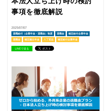
本法人立ち上げ時の検討
事項を徹底解説
2025/07/07
退職給付（企業年金・退職金）制度
退職金
確定給付企業年金
退職金
確定拠出年金
八丁宏志
確定給付企業年金
LINEで送る