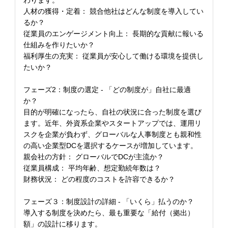
わります。
人材の獲得・定着： 競合他社はどんな制度を導入してい
るか？
従業員のエンゲージメント向上： 長期的な貢献に報いる
仕組みを作りたいか？
福利厚生の充実： 従業員が安心して働ける環境を提供し
たいか？
フェーズ2：制度の選定 - 「どの制度が」自社に最適
か？
目的が明確になったら、自社の状況に合った制度を選び
ます。近年、外資系企業やスタートアップでは、運用リ
スクを企業が負わず、グローバルな人事制度とも親和性
の高い企業型DCを選択するケースが増加しています。
親会社の方針： グローバルでDCが主流か？
従業員構成： 平均年齢、想定勤続年数は？
財務状況： どの程度のコストを許容できるか？
フェーズ３：制度設計の詳細 - 「いくら」払うのか？
導入する制度を決めたら、最も重要な「給付（拠出）
額」の設計に移ります。