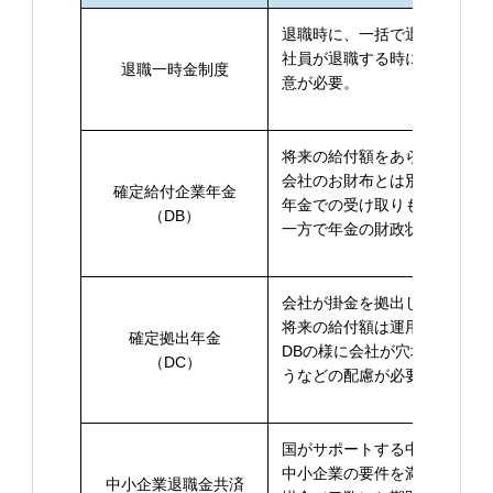
退職時に、一括で退職金を支
社員が退職する時にキャッシ
退職一時金制度
意が必要。
将来の給付額をあらかじめ約
会社のお財布とは別に退職金
確定給付企業年金
年金での受け取りも可能。
（DB）
一方で年金の財政状況が悪化
会社が掛金を拠出し、従業員
将来の給付額は運用成果によ
確定拠出年金
DBの様に会社が穴埋めする
（DC）
うなどの配慮が必要。
国がサポートする中小企業向
中小企業の要件を満たせば加
中小企業退職金共済