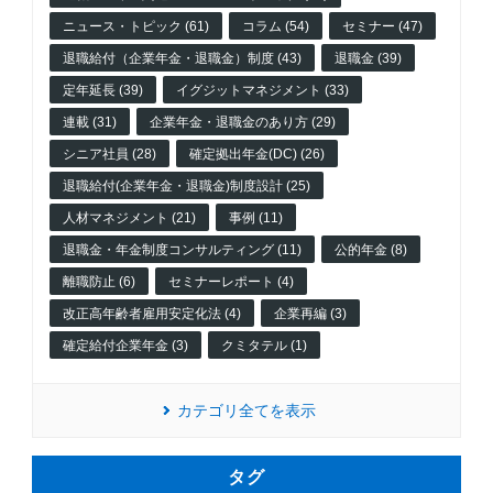
ニュース・トピック (61)
コラム (54)
セミナー (47)
退職給付（企業年金・退職金）制度 (43)
退職金 (39)
定年延長 (39)
イグジットマネジメント (33)
連載 (31)
企業年金・退職金のあり方 (29)
シニア社員 (28)
確定拠出年金(DC) (26)
退職給付(企業年金・退職金)制度設計 (25)
人材マネジメント (21)
事例 (11)
退職金・年金制度コンサルティング (11)
公的年金 (8)
離職防止 (6)
セミナーレポート (4)
改正高年齢者雇用安定化法 (4)
企業再編 (3)
確定給付企業年金 (3)
クミタテル (1)
カテゴリ全てを表示
タグ