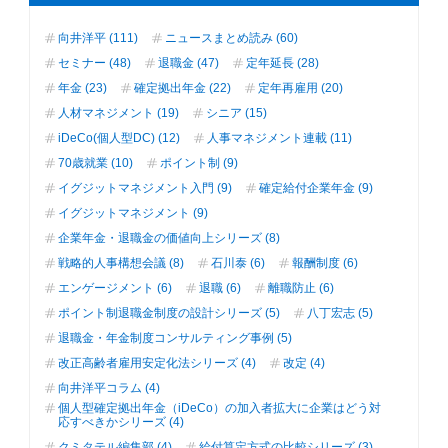
向井洋平 (111)
ニュースまとめ読み (60)
セミナー (48)
退職金 (47)
定年延長 (28)
年金 (23)
確定拠出年金 (22)
定年再雇用 (20)
人材マネジメント (19)
シニア (15)
iDeCo(個人型DC) (12)
人事マネジメント連載 (11)
70歳就業 (10)
ポイント制 (9)
イグジットマネジメント入門 (9)
確定給付企業年金 (9)
イグジットマネジメント (9)
企業年金・退職金の価値向上シリーズ (8)
戦略的人事構想会議 (8)
石川泰 (6)
報酬制度 (6)
エンゲージメント (6)
退職 (6)
離職防止 (6)
ポイント制退職金制度の設計シリーズ (5)
八丁宏志 (5)
退職金・年金制度コンサルティング事例 (5)
改正高齢者雇用安定化法シリーズ (4)
改定 (4)
向井洋平コラム (4)
個人型確定拠出年金（iDeCo）の加入者拡大に企業はどう対
応すべきかシリーズ (4)
クミタテル編集部 (4)
給付算定方式の比較シリーズ (3)