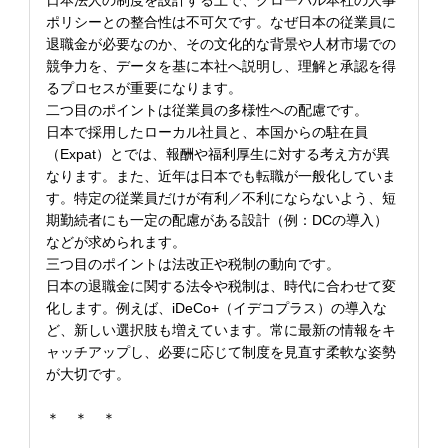
日本法人の制度を設計する上で、グローバル本社の人事
ポリシーとの整合性は不可欠です。なぜ日本の従業員に
退職金が必要なのか、その文化的な背景や人材市場での
競争力を、データを基に本社へ説明し、理解と承認を得
るプロセスが重要になります。
二つ目のポイントは従業員の多様性への配慮です。
日本で採用したローカル社員と、本国からの駐在員
（Expat）とでは、報酬や福利厚生に対する考え方が異
なります。また、近年は日本でも転職が一般化していま
す。特定の従業員だけが有利／不利にならないよう、短
期勤続者にも一定の配慮がある設計（例：DCの導入）
などが求められます。
三つ目のポイントは法改正や税制の動向です。
日本の退職金に関する法令や税制は、時代に合わせて変
化します。例えば、iDeCo+（イデコプラス）の導入な
ど、新しい選択肢も増えています。常に最新の情報をキ
ャッチアップし、必要に応じて制度を見直す柔軟な姿勢
が大切です。
＊ ＊ ＊