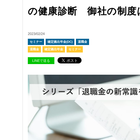
の健康診断 御社の制度
2023/02/24
セミナー
確定拠出年金(DC)
退職金
退職金
確定拠出年金
セミナー
LINEで送る