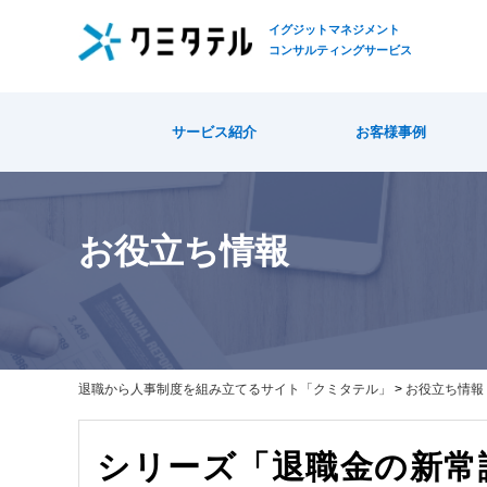
イグジットマネジメント
コンサルティングサービス
TOP
>
セミナー
確定拠出年金(DC)
退職金
> シリーズ「退職金の新常識をアップデ
サービス紹介
お客様事例
お役立ち情報
退職から人事制度を組み立てるサイト「クミタテル」
>
お役立ち情報
シリーズ「退職金の新常