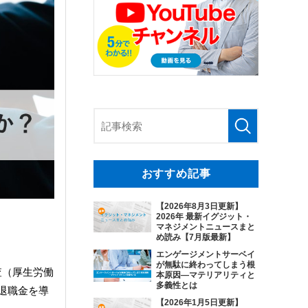
おすすめ記事
【2026年8月3日更新】
2026年 最新イグジット・
マネジメントニュースまと
め読み【7月版最新】
エンゲージメントサーベイ
が無駄に終わってしまう根
査（厚生労働
本原因―マテリアリティと
多義性とは
、退職金を導
【2026年1月5日更新】