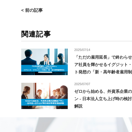
< 前の記事
関連記事
2025/07/14
「ただの雇用延長」で終わら
ア社員を輝かせるイグジット
ト発想の「新・高年齢者雇用
2025/07/07
ゼロから始める、外資系企業
ン - 日本法人立ち上げ時の検
解説