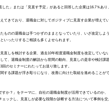
直した」または「見直す予定」があると回答した企業は16.7％あり
増えてきており、退職金に対してポジティブに見直す企業が増えて
したものの退職金は手つかずのままとなっていたり、いざ改定しよ
いといったりするご相談も多くよせられます。
見直しを検討する企業、過去10年程度退職金制度を改定していな
題して、退職金制度の解説から世間の動向、見直しの是非や検討課
3回のセミナーにわたってお送り致します。
に関する課題が浮き彫りになり、改善に向けた取組を進めることが
ですか？」をテーマに、自社の退職金制度が活用できているのか、
チェックし、見直しが必要な段階か診断する方法について事例を交