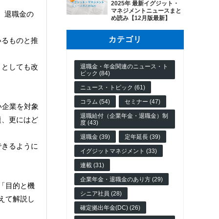
2025年 最新イグジット・
マネジメントニュースまと
、退職金の
め読み【12月版最新】
カテゴリ
いるものと推
うとしても改
退職金・年金関連のニュース・ト
ピック (84)
ニュース・トピック (61)
コラム (54)
セミナー (47)
い企業を対象
退職給付（企業年金・退職金）制
題、更にはど
度 (43)
退職金 (39)
定年延長 (39)
できるように
イグジットマネジメント (33)
連載 (31)
企業年金・退職金のあり方 (29)
「目的と機
シニア社員 (28)
えて解説し
確定拠出年金(DC) (26)