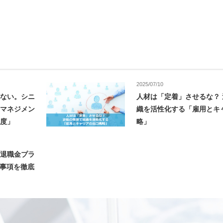
2025/07/10
せない。シニ
人材は「定着」させるな？
・マネジメン
織を活性化する「雇用とキ
制度」
略」
の退職金プラ
討事項を徹底