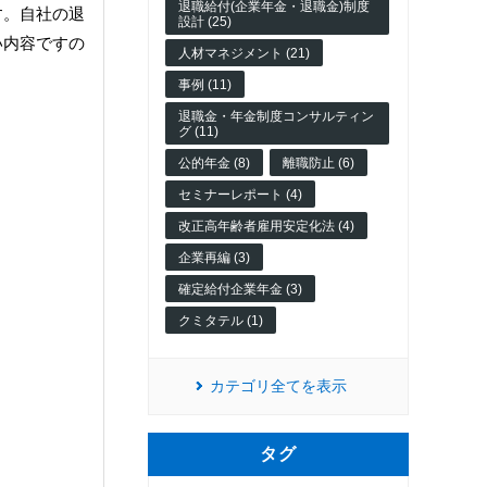
退職給付(企業年金・退職金)制度
す。自社の退
設計 (25)
い内容ですの
人材マネジメント (21)
事例 (11)
退職金・年金制度コンサルティン
グ (11)
公的年金 (8)
離職防止 (6)
セミナーレポート (4)
改正高年齢者雇用安定化法 (4)
企業再編 (3)
確定給付企業年金 (3)
クミタテル (1)
カテゴリ全てを表示
タグ