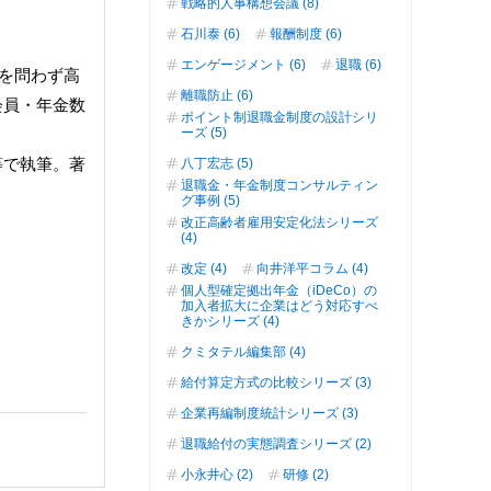
戦略的人事構想会議 (8)
石川泰 (6)
報酬制度 (6)
エンゲージメント (6)
退職 (6)
種を問わず高
離職防止 (6)
会員・年金数
ポイント制退職金制度の設計シリ
ーズ (5)
等で執筆。著
八丁宏志 (5)
退職金・年金制度コンサルティン
グ事例 (5)
改正高齢者雇用安定化法シリーズ
(4)
改定 (4)
向井洋平コラム (4)
個人型確定拠出年金（iDeCo）の
加入者拡大に企業はどう対応すべ
きかシリーズ (4)
クミタテル編集部 (4)
給付算定方式の比較シリーズ (3)
企業再編制度統計シリーズ (3)
退職給付の実態調査シリーズ (2)
小永井心 (2)
研修 (2)