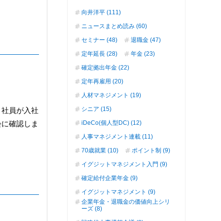
向井洋平 (111)
ニュースまとめ読み (60)
セミナー (48)
退職金 (47)
定年延長 (28)
年金 (23)
確定拠出年金 (22)
定年再雇用 (20)
人材マネジメント (19)
シニア (15)
、社員が入社
iDeCo(個人型DC) (12)
会に確認しま
人事マネジメント連載 (11)
70歳就業 (10)
ポイント制 (9)
イグジットマネジメント入門 (9)
確定給付企業年金 (9)
イグジットマネジメント (9)
企業年金・退職金の価値向上シリ
ーズ (8)