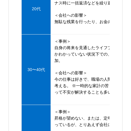
ナス時に一括返済などを繰り返す。
20代
＜会社への影響＞
無駄な残業を行ったり、お金の返済を気
＜事例＞
自身の将来を見通したライフプランや望
かわかっていない状況下での、結婚、教
加。
30〜40代
＜会社への影響＞
今の仕事は好きで、職場の人間関係も良
考える。 ※一時的な家計の苦しさであり
って不安が解決することも多い。
＜事例＞
昇格が望めない、または、定年後の給与
っているが、とりあえず会社に残る。