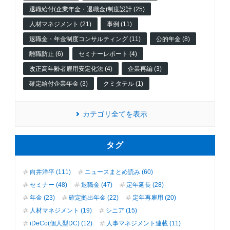
退職給付(企業年金・退職金)制度設計 (25)
人材マネジメント (21)
事例 (11)
退職金・年金制度コンサルティング (11)
公的年金 (8)
離職防止 (6)
セミナーレポート (4)
改正高年齢者雇用安定化法 (4)
企業再編 (3)
確定給付企業年金 (3)
クミタテル (1)
カテゴリ全てを表示
タグ
向井洋平 (111)
ニュースまとめ読み (60)
セミナー (48)
退職金 (47)
定年延長 (28)
年金 (23)
確定拠出年金 (22)
定年再雇用 (20)
人材マネジメント (19)
シニア (15)
iDeCo(個人型DC) (12)
人事マネジメント連載 (11)