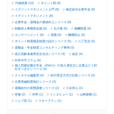
70歳就業 (10)
ポイント制 (9)
イグジットマネジメント入門 (9)
確定給付企業年金 (9)
イグジットマネジメント (9)
企業年金・退職金の価値向上シリーズ (8)
戦略的人事構想会議 (8)
石川泰 (6)
報酬制度 (6)
エンゲージメント (6)
退職 (6)
離職防止 (6)
ポイント制退職金制度の設計シリーズ (5)
八丁宏志 (5)
退職金・年金制度コンサルティング事例 (5)
改正高齢者雇用安定化法シリーズ (4)
改定 (4)
向井洋平コラム (4)
個人型確定拠出年金（iDeCo）の加入者拡大に企業はどう対
応すべきかシリーズ (4)
クミタテル編集部 (4)
給付算定方式の比較シリーズ (3)
企業再編制度統計シリーズ (3)
退職給付の実態調査シリーズ (2)
小永井心 (2)
研修 (2)
利率 (1)
インタビュー (1)
山崎俊輔 (1)
ジョブ型 (1)
マネープラン (1)