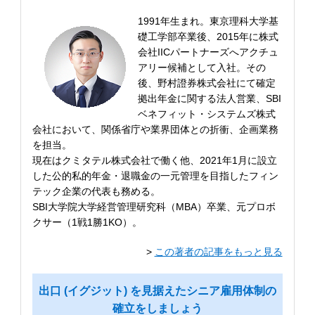
1991年生まれ。東京理科大学基
礎工学部卒業後、2015年に株式
会社IICパートナーズへアクチュ
アリー候補として入社。その
後、野村證券株式会社にて確定
拠出年金に関する法人営業、SBI
ベネフィット・システムズ株式
会社において、関係省庁や業界団体との折衝、企画業務
を担当。
現在はクミタテル株式会社で働く他、2021年1月に設立
した公的私的年金・退職金の一元管理を目指したフィン
テック企業の代表も務める。
SBI大学院大学経営管理研究科（MBA）卒業、元プロボ
クサー（1戦1勝1KO）。
>
この著者の記事をもっと見る
出口 (イグジット) を見据えたシニア雇用体制の
確立をしましょう