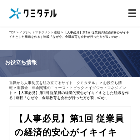
TOP
>
イグジットマネジメント
連載
> 【人事必見】第1回 従業員の経済的安心がイキ
イキとした組織を作る | 連載「なぜ今、金融教育を会社が行った方が良いのか」
お役立ち情報
退職から人事制度を組み立てるサイト「クミタテル」
>
お役立ち情
報
>
退職金・年金関連のニュース・トピック
>
イグジットマネジメン
ト
> 【人事必見】第1回 従業員の経済的安心がイキイキとした組織を作
る | 連載「なぜ今、金融教育を会社が行った方が良いのか」
【人事必見】第1回 従業員
の経済的安心がイキイキ