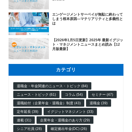
エンゲージメントサーベイが無駄に終わって
しまう根本原因―マテリアリティと多義性と
は
【2026年1月5日更新】2025年 最新イグジッ
ト・マネジメントニュースまとめ読み【12
月版最新】
カテゴリ
退職金・年金関連のニュース・トピック (84)
ニュース・トピック (61)
コラム (54)
セミナー (47)
退職給付（企業年金・退職金）制度 (43)
退職金 (39)
定年延長 (39)
イグジットマネジメント (33)
連載 (31)
企業年金・退職金のあり方 (29)
シニア社員 (28)
確定拠出年金(DC) (26)