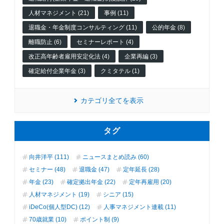
人材マネジメント (21)
事例 (11)
退職金・年金制度コンサルティング (11)
公的年金 (8)
離職防止 (6)
セミナーレポート (4)
改正高年齢者雇用安定化法 (4)
企業再編 (3)
確定給付企業年金 (3)
クミタテル (1)
カテゴリ全てを表示
タグ
向井洋平 (111)
ニュースまとめ読み (60)
セミナー (48)
退職金 (47)
定年延長 (28)
年金 (23)
確定拠出年金 (22)
定年再雇用 (20)
人材マネジメント (19)
シニア (15)
iDeCo(個人型DC) (12)
人事マネジメント連載 (11)
70歳就業 (10)
ポイント制 (9)