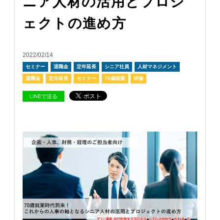
ニア人材の活用とプロジ
ェクトの進め方
2022/02/14
セミナー
退職金
定年延長
シニア社員
人材マネジメント
退職金
定年延長
セミナー
70歳就業
研修
LINEで送る