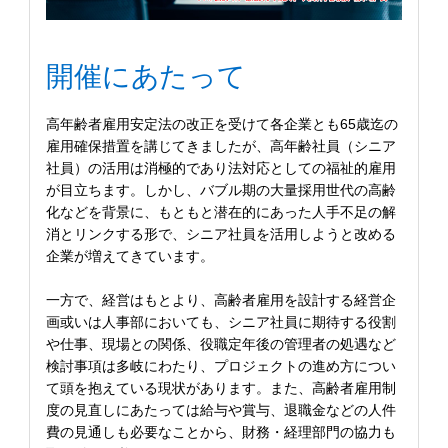
開催にあたって
高年齢者雇用安定法の改正を受けて各企業とも65歳迄の
雇用確保措置を講じてきましたが、高年齢社員（シニア
社員）の活用は消極的であり法対応としての福祉的雇用
が目立ちます。しかし、バブル期の大量採用世代の高齢
化などを背景に、もともと潜在的にあった人手不足の解
消とリンクする形で、シニア社員を活用しようと改める
企業が増えてきています。
一方で、経営はもとより、高齢者雇用を設計する経営企
画或いは人事部においても、シニア社員に期待する役割
や仕事、現場との関係、役職定年後の管理者の処遇など
検討事項は多岐にわたり、プロジェクトの進め方につい
て頭を抱えている現状があります。また、高齢者雇用制
度の見直しにあたっては給与や賞与、退職金などの人件
費の見通しも必要なことから、財務・経理部門の協力も