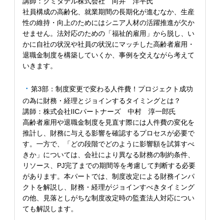
講師：クミタテル株式会社 向井 洋平氏
社員構成の高齢化、就業期間の長期化が進むなか、生産
性の維持・向上のためにはシニア人材の活躍推進が欠か
せません。法対応のための「福祉的雇用」から脱し、い
かに自社の状況や社員の状況にマッチした高齢者雇用・
退職金制度を構築していくか、事例を交えながら考えて
いきます。
第3部：制度変更で変わる人件費！プロジェクト成功
の為に財務・経理とジョインするタイミングとは？
講師：株式会社IICパートナーズ 中村 淳一郎氏
高齢者雇用や退職金制度を見直す際には人件費の変化を
推計し、財務に与える影響を確認するプロセスが必要で
す。一方で、「どの段階でどのように影響額を試算すべ
きか」については、会社により異なる財務の制約条件、
リソース、PJ完了までの期間等を考慮して判断する必要
があります。本パートでは、制度改定による財務インパ
クトを解説し、財務・経理がジョインすべきタイミング
の他、見落としがちな制度改定時の監査法人対応につい
ても解説します。