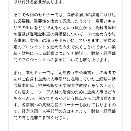
取り付ける必要があります。
そこで今回のセミナーでは、高齢者雇用の課題に取り組
む必要性、重要性を改めて認識したうえで、雇用とキャ
リアの出口をどう迎えるかという観点から、高齢者雇用
制度及び退職金制度の再構築について、その進め方や対
応事例、実務上の論点を明らかにしていきます。制度改
定のプロジェクトを進めるうえで欠くことのできない業
績・財務に与える影響についても解説し、財務・経理部
門のプロジェクトへの参画についても取り上げます。
また、本セミナーでは「定年後（中公新書）」の著者で
ありご自身も企業の人事部門に在籍していたご経験を持
つ楠木新氏（神戸松蔭女子学院大学教授）をゲストとし
てお迎えし、シニア人材の活躍のために企業人事はどう
あるべきか、何ができるかという観点からご講演頂きま
す。各講演への質疑応答のコーナーも設けておりますの
で、経営企画・人事部門の方はもとより、財務・経理部
門の方も是非ご参加ください。