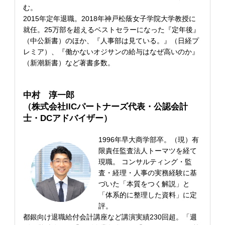
む。
2015年定年退職。2018年神戸松蔭女子学院大学教授に
就任。25万部を超えるベストセラーになった『定年後』
（中公新書）のほか、『人事部は見ている。』（日経プ
レミア）、『働かないオジサンの給与はなぜ高いのか』
（新潮新書）など著書多数。
中村 淳一郎
（株式会社IICパートナーズ代表・公認会計
士・DCアドバイザー）
1996年早大商学部卒。（現）有
限責任監査法人トーマツを経て
現職。 コンサルティング・監
査・経理・人事の実務経験に基
づいた「本質をつく解説」と
「体系的に整理した資料」に定
評。
都銀向け退職給付会計講座など講演実績230回超。「週