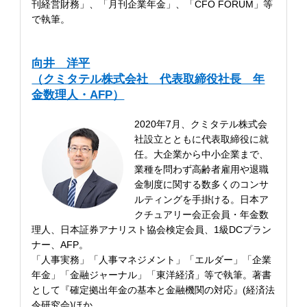
刊経営財務」、「月刊企業年金」、「CFO FORUM」等
で執筆。
向井 洋平
（クミタテル株式会社 代表取締役社長 年
金数理人・AFP）
2020年7月、クミタテル株式会
社設立とともに代表取締役に就
任。大企業から中小企業まで、
業種を問わず高齢者雇用や退職
金制度に関する数多くのコンサ
ルティングを手掛ける。日本ア
クチュアリー会正会員・年金数
理人、日本証券アナリスト協会検定会員、1級DCプラン
ナー、AFP。
「人事実務」「人事マネジメント」「エルダー」「企業
年金」「金融ジャーナル」「東洋経済」等で執筆。著書
として『確定拠出年金の基本と金融機関の対応』(経済法
令研究会)ほか。