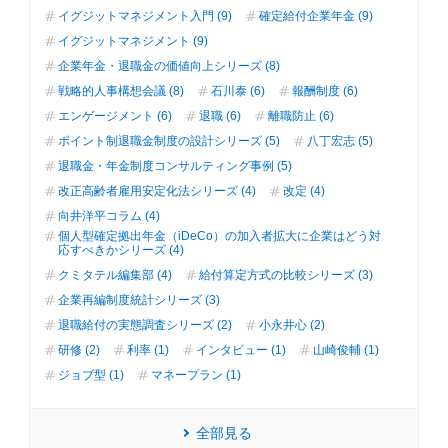
イグジットマネジメント入門 (9)
確定給付企業年金 (9)
イグジットマネジメント (9)
企業年金・退職金の価値向上シリーズ (8)
戦略的人事構想会議 (8)
石川泰 (6)
報酬制度 (6)
エンゲージメント (6)
退職 (6)
離職防止 (6)
ポイント制退職金制度の設計シリーズ (5)
八丁宏志 (5)
退職金・年金制度コンサルティング事例 (5)
改正高齢者雇用安定化法シリーズ (4)
改定 (4)
向井洋平コラム (4)
個人型確定拠出年金（iDeCo）の加入者拡大に企業はどう対
応すべきかシリーズ (4)
クミタテル編集部 (4)
給付算定方式の比較シリーズ (3)
企業再編制度統計シリーズ (3)
退職給付の実態調査シリーズ (2)
小永井心 (2)
研修 (2)
利率 (1)
インタビュー (1)
山崎俊輔 (1)
ジョブ型 (1)
マネープラン (1)
全部見る