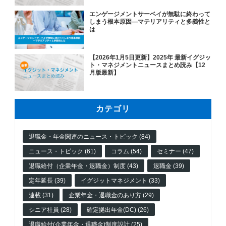
エンゲージメントサーベイが無駄に終わって
しまう根本原因―マテリアリティと多義性と
は
【2026年1月5日更新】2025年 最新イグジッ
ト・マネジメントニュースまとめ読み【12
月版最新】
カテゴリ
退職金・年金関連のニュース・トピック (84)
ニュース・トピック (61)
コラム (54)
セミナー (47)
退職給付（企業年金・退職金）制度 (43)
退職金 (39)
定年延長 (39)
イグジットマネジメント (33)
連載 (31)
企業年金・退職金のあり方 (29)
シニア社員 (28)
確定拠出年金(DC) (26)
退職給付(企業年金・退職金)制度設計 (25)