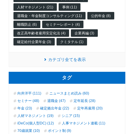
人材マネジメント (21)
事例 (11)
退職金・年金制度コンサルティング (11)
公的年金 (8)
離職防止 (6)
セミナーレポート (4)
改正高年齢者雇用安定化法 (4)
企業再編 (3)
確定給付企業年金 (3)
クミタテル (1)
カテゴリ全てを表示
タグ
向井洋平 (111)
ニュースまとめ読み (60)
セミナー (48)
退職金 (47)
定年延長 (28)
年金 (23)
確定拠出年金 (22)
定年再雇用 (20)
人材マネジメント (19)
シニア (15)
iDeCo(個人型DC) (12)
人事マネジメント連載 (11)
70歳就業 (10)
ポイント制 (9)