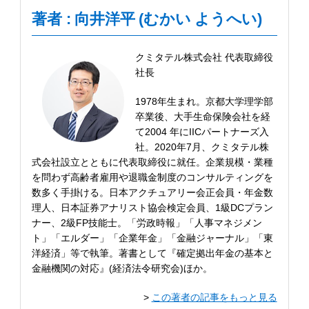
著者 : 向井洋平 (むかい ようへい)
クミタテル株式会社 代表取締役
社長
1978年生まれ。京都大学理学部
卒業後、大手生命保険会社を経
て2004 年にIICパートナーズ入
社。2020年7月、クミタテル株
式会社設立とともに代表取締役に就任。企業規模・業種
を問わず高齢者雇用や退職金制度のコンサルティングを
数多く手掛ける。日本アクチュアリー会正会員・年金数
理人、日本証券アナリスト協会検定会員、1級DCプラン
ナー、2級FP技能士。「労政時報」「人事マネジメン
ト」「エルダー」「企業年金」「金融ジャーナル」「東
洋経済」等で執筆。著書として『確定拠出年金の基本と
金融機関の対応』(経済法令研究会)ほか。
>
この著者の記事をもっと見る