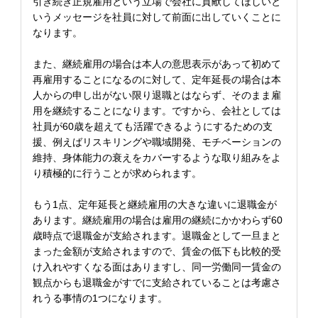
引き続き正規雇用という立場で会社に貢献してほしいと
いうメッセージを社員に対して前面に出していくことに
なります。
また、継続雇用の場合は本人の意思表示があって初めて
再雇用することになるのに対して、定年延長の場合は本
人からの申し出がない限り退職とはならず、そのまま雇
用を継続することになります。ですから、会社としては
社員が60歳を超えても活躍できるようにするための支
援、例えばリスキリングや職域開発、モチベーションの
維持、身体能力の衰えをカバーするような取り組みをよ
り積極的に行うことが求められます。
もう1点、定年延長と継続雇用の大きな違いに退職金が
あります。継続雇用の場合は雇用の継続にかかわらず60
歳時点で退職金が支給されます。退職金として一旦まと
まった金額が支給されますので、賃金の低下も比較的受
け入れやすくなる面はありますし、同一労働同一賃金の
観点からも退職金がすでに支給されていることは考慮さ
れうる事情の1つになります。