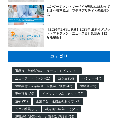
エンゲージメントサーベイが無駄に終わって
しまう根本原因―マテリアリティと多義性と
は
【2026年1月5日更新】2025年 最新イグジッ
ト・マネジメントニュースまとめ読み【12
月版最新】
カテゴリ
退職金・年金関連のニュース・トピック (84)
ニュース・トピック (61)
コラム (54)
セミナー (47)
退職給付（企業年金・退職金）制度 (43)
退職金 (39)
定年延長 (39)
イグジットマネジメント (33)
連載 (31)
企業年金・退職金のあり方 (29)
シニア社員 (28)
確定拠出年金(DC) (26)
退職給付(企業年金・退職金)制度設計 (25)