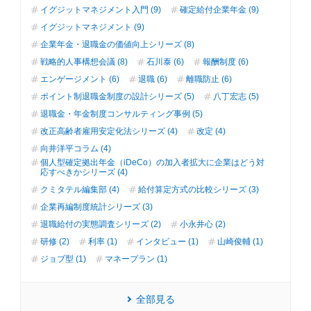
イグジットマネジメント入門 (9)
確定給付企業年金 (9)
イグジットマネジメント (9)
企業年金・退職金の価値向上シリーズ (8)
戦略的人事構想会議 (8)
石川泰 (6)
報酬制度 (6)
エンゲージメント (6)
退職 (6)
離職防止 (6)
ポイント制退職金制度の設計シリーズ (5)
八丁宏志 (5)
退職金・年金制度コンサルティング事例 (5)
改正高齢者雇用安定化法シリーズ (4)
改定 (4)
向井洋平コラム (4)
個人型確定拠出年金（iDeCo）の加入者拡大に企業はどう対
応すべきかシリーズ (4)
クミタテル編集部 (4)
給付算定方式の比較シリーズ (3)
企業再編制度統計シリーズ (3)
退職給付の実態調査シリーズ (2)
小永井心 (2)
研修 (2)
利率 (1)
インタビュー (1)
山崎俊輔 (1)
ジョブ型 (1)
マネープラン (1)
全部見る