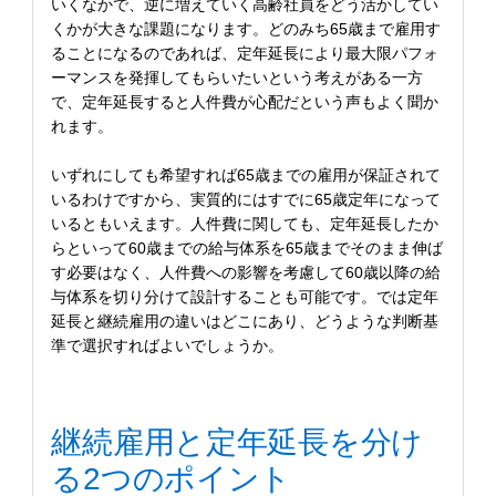
いくなかで、逆に増えていく高齢社員をどう活かしてい
くかが大きな課題になります。どのみち65歳まで雇用す
ることになるのであれば、定年延長により最大限パフォ
ーマンスを発揮してもらいたいという考えがある一方
で、定年延長すると人件費が心配だという声もよく聞か
れます。
いずれにしても希望すれば65歳までの雇用が保証されて
いるわけですから、実質的にはすでに65歳定年になって
いるともいえます。人件費に関しても、定年延長したか
らといって60歳までの給与体系を65歳までそのまま伸ば
す必要はなく、人件費への影響を考慮して60歳以降の給
与体系を切り分けて設計することも可能です。では定年
延長と継続雇用の違いはどこにあり、どうような判断基
準で選択すればよいでしょうか。
継続雇用と定年延長を分け
る2つのポイント