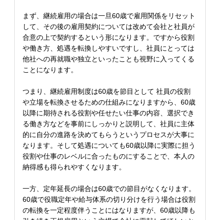
まず、継続雇用の場合は一旦60歳で雇用関係をリセット
して、その後の雇用契約については改めて会社と社員が
合意の上で契約するという形になります。ですから役割
や働き方、処遇を転換しやすいですし、社員にとっては
他社への再就職や独立といったことも視野に入ってくる
ことになります。
つまり、継続雇用制度は60歳を節目として 社員の役割
や立場を転換させるための仕組みになりますから、60歳
以降に期待される役割や任せたい仕事の内容、選択でき
る働き方などを事前にしっかりと説明して、社員に主体
的に自分の進路を決めてもらうというプロセスが大事に
なります。そして処遇についても60歳以降に実際に担う
役割や仕事のレベルに合ったものにすることで、本人の
納得感も得られやすくなります。
一方、定年延長の場合は60歳での節目がなくなります。
60歳で役職定年や給与体系の切り分けを行う場合は役割
の転換を一定程度伴うことにはなりますが、60歳以降も