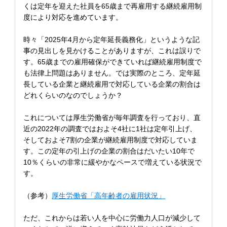
くは定年を迎えた社員を65歳まで再雇用する継続雇用制
度により対応を進めています。
時々「2025年4月から定年延長義務化」というような記
事の見出しを見かけることがありますが、これは誤りで
す。65歳までの雇用確保ができていれば継続雇用制度で
も法律上問題はありません。では実際のところ、定年延
長している企業と継続雇用で対応している企業の割合は
どれくらいのなのでしょうか？
これについては厚生労働省が毎年調査を行っており、直
近の2022年の調査ではおよそ4社に1社は定年引上げ、
そしておよそ7割の企業が継続雇用制度で対応していま
す。この定年の引上げの企業の割合はだいたい10年で
10％くらいの非常に緩やかなペースで増えている状況で
す。
（参考）
厚生労働省「高年齢者の雇用状況」
ただ、これからは若い人を中心に労働力人口が減少して