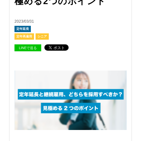
極める2つのポイント
2023/03/31
定年延長
定年再雇用
シニア
LINEで送る