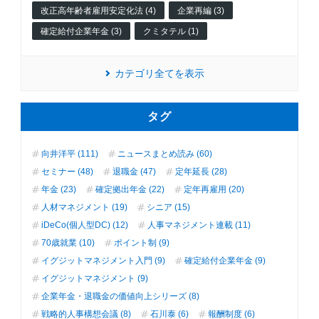
改正高年齢者雇用安定化法 (4)
企業再編 (3)
確定給付企業年金 (3)
クミタテル (1)
カテゴリ全てを表示
タグ
向井洋平 (111)
ニュースまとめ読み (60)
セミナー (48)
退職金 (47)
定年延長 (28)
年金 (23)
確定拠出年金 (22)
定年再雇用 (20)
人材マネジメント (19)
シニア (15)
iDeCo(個人型DC) (12)
人事マネジメント連載 (11)
70歳就業 (10)
ポイント制 (9)
イグジットマネジメント入門 (9)
確定給付企業年金 (9)
イグジットマネジメント (9)
企業年金・退職金の価値向上シリーズ (8)
戦略的人事構想会議 (8)
石川泰 (6)
報酬制度 (6)