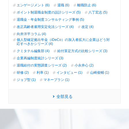
エンゲージメント (6)
退職 (6)
離職防止 (6)
ポイント制退職金制度の設計シリーズ (5)
八丁宏志 (5)
退職金・年金制度コンサルティング事例 (5)
改正高齢者雇用安定化法シリーズ (4)
改定 (4)
向井洋平コラム (4)
個人型確定拠出年金（iDeCo）の加入者拡大に企業はどう対
応すべきかシリーズ (4)
クミタテル編集部 (4)
給付算定方式の比較シリーズ (3)
企業再編制度統計シリーズ (3)
退職給付の実態調査シリーズ (2)
小永井心 (2)
研修 (2)
利率 (1)
インタビュー (1)
山崎俊輔 (1)
ジョブ型 (1)
マネープラン (1)
全部見る