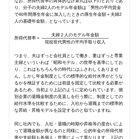
なお、所得代替率の具体的な計算式は以下のとおりであ
り、分子の夫婦2人のモデル年金額は「男性の平均賃金
で40年間厚生年金に加入したときの厚生年金額＋夫婦2
人の基礎年金額」となっています。
夫婦２人のモデル年金額
所得代替率＝
現役世代男性の平均手取り収入
つまり、夫はずっと会社員として働き、妻はずっと専業
主婦といういわば「昭和モデル」の世帯を基準にしてお
り、これはもちろん今の時代にはふさわしくありませ
ん。しかし年金制度としての標準的な給付水準がどうな
るかを検証するためには前提を固定して比較する必要が
あるため、当初より上記のように定められています。個
別企業の退職金制度の見直しを行う際に、制度としての
給付水準を比較するために、入社から退職までの標準的
な昇給・昇格モデルを設定するのと似ていますね。
同じ社内でも、入社・退職の時期や昇格等の度合いによ
って退職金額が異なるのと同様に、公的年金の所得代替
率や支給額も各個人・世帯によって異なります。上記の