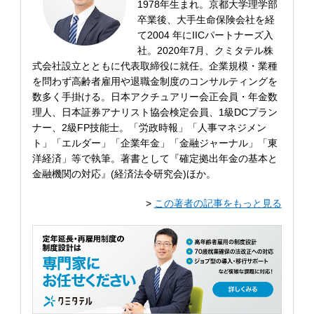
1978年生まれ。京都大学理学部
卒業後、大手生命保険会社を経
て2004 年にIICパートナーズ入
社。2020年7月、クミタテル株
式会社設立とともに代表取締役に就任。企業規模・業種
を問わず高齢者雇用や退職金制度のコンサルティングを
数多く手掛ける。日本アクチュアリー会正会員・年金数
理人、日本証券アナリスト協会検定会員、1級DCプラン
ナー、2級FP技能士。「労政時報」「人事マネジメン
ト」「エルダー」「企業年金」「金融ジャーナル」「東
洋経済」等で執筆。著書として『確定拠出年金の基本と
金融機関の対応』(経済法令研究会)ほか。
>
この著者の記事をもっと見る