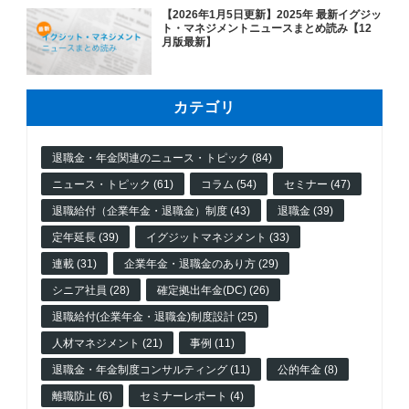
【2026年1月5日更新】2025年 最新イグジッ
ト・マネジメントニュースまとめ読み【12
月版最新】
カテゴリ
退職金・年金関連のニュース・トピック (84)
ニュース・トピック (61)
コラム (54)
セミナー (47)
退職給付（企業年金・退職金）制度 (43)
退職金 (39)
定年延長 (39)
イグジットマネジメント (33)
連載 (31)
企業年金・退職金のあり方 (29)
シニア社員 (28)
確定拠出年金(DC) (26)
退職給付(企業年金・退職金)制度設計 (25)
人材マネジメント (21)
事例 (11)
退職金・年金制度コンサルティング (11)
公的年金 (8)
離職防止 (6)
セミナーレポート (4)