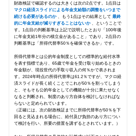
財政検証で確認するのは大きくは次の2点です。1点目は
マクロ経済スライドによる年金支給額の調整をいつまで
続ける必要があるのか
、もう1点はその結果として
最終
的に年金支給が減りすぎることはないか
、ということで
す。1点目の判断基準は上記で説明したとおり「100年後
に年金支給1年分の積立金があること」であり、2点目の
判断基準は「所得代替率50％を確保できるか」です。
所得代替率とは公的年金制度としての標準的な給付水準
を表す指標であり、65歳で年金を受け取り始めるときの
年金額が、現役世代の手取り収入の何％かで表されま
す。2024年時点の所得代替率は61.2％ですが、マクロ経
済スライドが長く続くことでこれが50％を割ってしまう
と、そもそも公的年金としての機能が十分に果たせなく
なると判断され、制度のあり方自体を検討しなければな
らないと定められています。
（正確には、次の財政検証までに所得代替率が50％を下
回ると見込まれる場合に、給付及び負担のあり方につい
て検討を行い、所要の措置を講ずるとされています。）