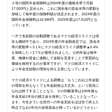
ス等の国民年金保険料は2004年度の価格水準で月額
17,000円と定められ、これに国全体の賃金水準の変動を
加味して毎年度の保険料額が決定されます。2024年度の
国民年金保険料は16,980円、2025年度は17,510円とな
っています。
一方で支給額の自動調整であるマクロ経済スライドは現
在も継続中であり、2024年度の年金額改定では、賃金水
準の変動率＋3.1％にマクロ経済スライド調整率▲0.4%
を加味した＋2.7％が適用されました。公的年金は毎年
度、物価や賃金に連動して金額を見直すことで実質的な
価値を維持するのが基本ですが、マクロ経済スライドに
より年金支給額の増加を抑える形になっています。
マクロ経済スライドによる調整は「もうこれ以上年金額
の増加を抑えなくても年金財政は大丈夫」という状況に
なれば終了することとなり、その判断基準は100年後も
年金支給1年分の積立金を保有していることとなってい
ます。今生きている世代への年金支給をほぼ全て終えた
時点でなお1年分の余裕資金が残っているかどうかとい