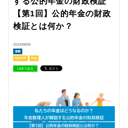
する公的年金の財政検証
【第1回】公的年金の財政
検証とは何か？
2024/08/06
連載
向井洋平
年金
LINEで送る