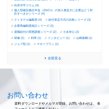
向井洋平コラム (4)
個人型確定拠出年金（iDeCo）の加入者拡大に企業はどう対
応すべきかシリーズ (4)
クミタテル編集部 (4)
給付算定方式の比較シリーズ (3)
企業再編制度統計シリーズ (3)
退職給付の実態調査シリーズ (2)
小永井心 (2)
研修 (2)
利率 (1)
インタビュー (1)
山崎俊輔 (1)
ジョブ型 (1)
マネープラン (1)
全部見る
お問い合わせ
資料ダウンロードやメルマガ登録、お問い合わせは、 各
フォームよりご連絡ください。