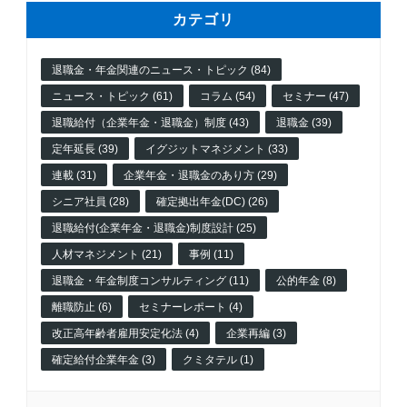
カテゴリ
退職金・年金関連のニュース・トピック (84)
ニュース・トピック (61)
コラム (54)
セミナー (47)
退職給付（企業年金・退職金）制度 (43)
退職金 (39)
定年延長 (39)
イグジットマネジメント (33)
連載 (31)
企業年金・退職金のあり方 (29)
シニア社員 (28)
確定拠出年金(DC) (26)
退職給付(企業年金・退職金)制度設計 (25)
人材マネジメント (21)
事例 (11)
退職金・年金制度コンサルティング (11)
公的年金 (8)
離職防止 (6)
セミナーレポート (4)
改正高年齢者雇用安定化法 (4)
企業再編 (3)
確定給付企業年金 (3)
クミタテル (1)