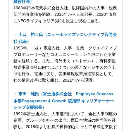
締役社長）
1988年日本電気株式会社入社。以降国内外の人事・総務
部門の各業務を経験。2015年から人事部長。2020年9月
にNECライフキャリア(株)を設立し現在に至る。
山口 裕二氏（ニューホライズンコレクティブ合同会
社 代表）
1995年、（株）電通入社。人事・営業・クリエイティブ
プロデューサーなどコミュニケーション全般にわたる業
務を経験する。また、海外出向（ベトナム）、有料衛星
放送事業会社出向ではいくつかの新たなビジネスの立上
げを行う。電通に戻り、労働環境改革推進室長として、
社の構造改革に取り組む。2021年から現職。
市田 純氏（富士通株式会社 Employee Success
本部Engagement & Growth 統括部 キャリアオーナー
シップ支援部長）
1992年富士通入社。人事部門において、全社人事制度の
企画、グループ会社への出向、西日本地域の担当等を経
験し、2018年より社員の自律的なキャリア形成を支援す