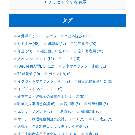
カテゴリ全てを表示
タグ
向井洋平 (111)
ニュースまとめ読み (60)
セミナー (48)
退職金 (47)
定年延長 (28)
年金 (23)
確定拠出年金 (22)
定年再雇用 (20)
人材マネジメント (19)
シニア (15)
iDeCo(個人型DC) (12)
人事マネジメント連載 (11)
70歳就業 (10)
ポイント制 (9)
イグジットマネジメント入門 (9)
確定給付企業年金 (9)
イグジットマネジメント (9)
企業年金・退職金の価値向上シリーズ (8)
戦略的人事構想会議 (8)
石川泰 (6)
報酬制度 (6)
エンゲージメント (6)
退職 (6)
離職防止 (6)
ポイント制退職金制度の設計シリーズ (5)
八丁宏志 (5)
退職金・年金制度コンサルティング事例 (5)
改正高齢者雇用安定化法シリーズ (4)
改定 (4)