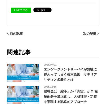
LINEで送る
< 前の記事
次の記事 >
関連記事
2026/07/21
エンゲージメントサーベイが無駄に
終わってしまう根本原因―マテリア
リティと多義性とは
2025/12/16
退職金は「縮小」か「充実」か？ 報
酬配分を適正化し、人材獲得・定着
を実現する戦略的アプローチ