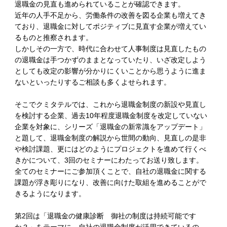
退職金の見直も進められていることが確認できます。
近年の人手不足から、労働条件の改善を図る企業も増えてき
ており、退職金に対してポジティブに見直す企業が増えてい
るものと推察されます。
しかしその一方で、時代に合わせて人事制度は見直したもの
の退職金は手つかずのままとなっていたり、いざ改定しよう
としても改定の影響が分かりにくいことから思うように進ま
ないといったりするご相談も多くよせられます。
そこでクミタテルでは、これから退職金制度の新設や見直し
を検討する企業、過去10年程度退職金制度を改定していない
企業を対象に、シリーズ「退職金の新常識をアップデート」
と題して、退職金制度の解説から世間の動向、見直しの是非
や検討課題、更にはどのようにプロジェクトを進めて行くべ
きかについて、3回のセミナーにわたってお送り致します。
全てのセミナーにご参加頂くことで、自社の退職金に関する
課題が浮き彫りになり、改善に向けた取組を進めることがで
きるようになります。
第2回は「退職金の健康診断 御社の制度は持続可能です
か？」をテーマに、自社の退職金制度が活用できているの