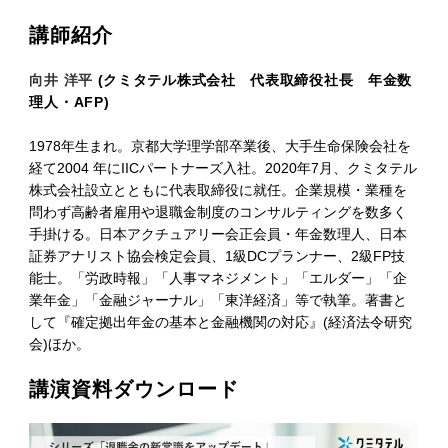
講師紹介
向井 洋平
(クミタテル株式会社 代表取締役社長 年金数
理人・AFP)
1978年生まれ。京都大学理学部卒業後、大手生命保険会社を
経て2004 年にIICパートナーズ入社。2020年7月、クミタテル
株式会社設立とともに代表取締役に就任。企業規模・業種を
問わず高齢者雇用や退職金制度のコンサルティングを数多く
手掛ける。日本アクチュアリー会正会員・年金数理人、日本
証券アナリスト協会検定会員、1級DCプランナー、2級FP技
能士。「労政時報」「人事マネジメント」「エルダー」「企
業年金」「金融ジャーナル」「東洋経済」等で執筆。著書と
して『確定拠出年金の基本と金融機関の対応』(経済法令研究
会)ほか。
講演資料ダウンロード