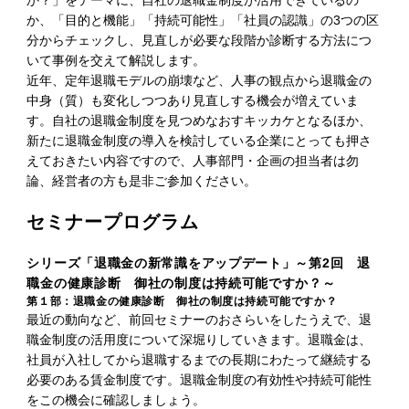
か、「目的と機能」「持続可能性」「社員の認識」の3つの区
分からチェックし、見直しが必要な段階か診断する方法につ
いて事例を交えて解説します。
近年、定年退職モデルの崩壊など、人事の観点から退職金の
中身（質）も変化しつつあり見直しする機会が増えていま
す。自社の退職金制度を見つめなおすキッカケとなるほか、
新たに退職金制度の導入を検討している企業にとっても押さ
えておきたい内容ですので、人事部門・企画の担当者は勿
論、経営者の方も是非ご参加ください。
セミナープログラム
シリーズ「退職金の新常識をアップデート」～第2回 退
職金の健康診断 御社の制度は持続可能ですか？～
第１部：退職金の健康診断 御社の制度は持続可能ですか？
最近の動向など、前回セミナーのおさらいをしたうえで、退
職金制度の活用度について深堀りしていきます。退職金は、
社員が入社してから退職するまでの長期にわたって継続する
必要のある賃金制度です。退職金制度の有効性や持続可能性
をこの機会に確認しましょう。