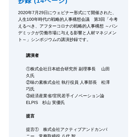
抄録 (14ページ)
2020年7月29日にウェビナー形式にて開催された、
人生100年時代の戦略的人事構想会議 第3回「今考
えるべき、アフターコロナの戦略的人事構想 ～パン
デミックが労働市場に与える影響と人材マネジメン
ト～」シンポジウムの講演抄録です。
講演者
①株式会社日本総合研究所 副理事長 山田
久氏
②味の素株式会社 執行役員 人事部長 松澤
巧氏
③経済産業省/官民若手イノベーション論
ELPIS 杉山 実優氏
提言
提言① 株式会社アクティブアンドカンパ
ニー 常務取締役 八代 智